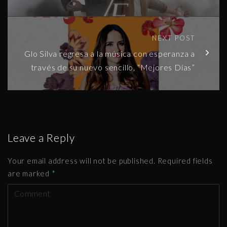
NEXT POST
Glo Silva regresa a la música con esperanza a
través de su nuevo sencillo, “Mejores Días”
Leave a Reply
Your email address will not be published.
Required fields
are marked
*
C
o
m