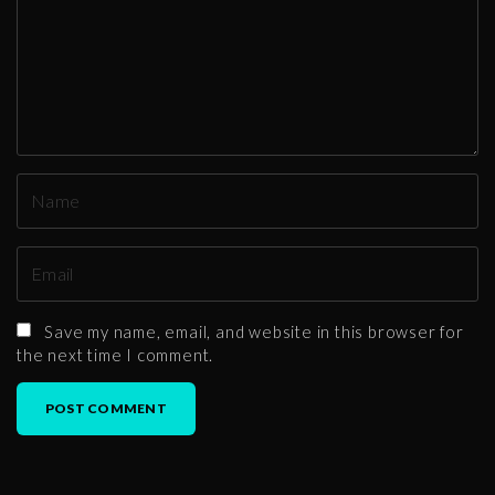
m
e
n
t
N
a
m
E
e
m
*
a
Save my name, email, and website in this browser for
i
the next time I comment.
l
*