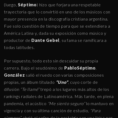
(luego,
Séptimo
) hizo que forjara una respetable
trayectoria que lo convirtió en uno de los músicos con
mayor presencia en la discografía cristiana argentina.
Fue solo cuestión de tiempo para que se extendiera a
América Latina y, dada su exposición como músico y
productor de
Dante Gebel
, su fama se ramificara a
todas latitudes.
Por supuesto, todo esto sin descuidar su propia
carrera. Bajo el seudónimo de
PabloSéptimo
,
González
salió el ruedo con varias composiciones
propias, un álbum titulado
“Uno”
, cuyo corte de
difusión
“Te llamé”
trepó a los lugares más altos de los
rankings radiales de Latinoamérica. Más tarde, en plena
pandemia, el acústico
“Me siento seguro”
lo mantuvo en
vigencia y con su última canción de estudio,
“Para
siempre”,
abrió el cofre de la nostalgia con una lírica por