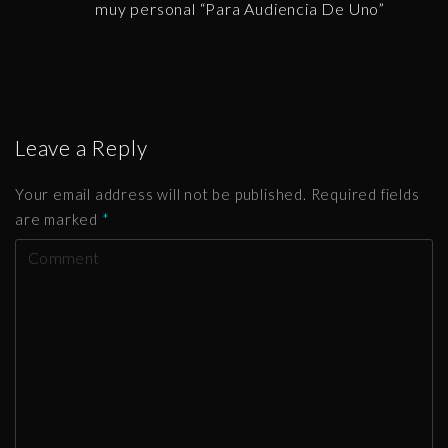
muy personal “Para Audiencia De Uno”
Leave a Reply
Your email address will not be published.
Required fields
are marked
*
C
o
m
m
e
n
t