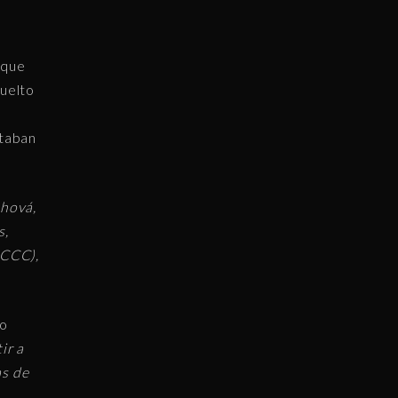
 que
vuelto
,
ntaban
ehová,
s,
(CCC),
no
ir a
as de