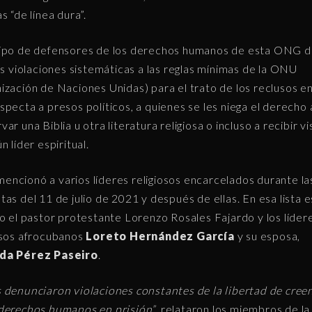
s “de línea dura”.
ipo de defensores de los derechos humanos de esta ONG d
las violaciones sistemáticas a las reglas mínimas de la ONU
ización de Naciones Unidas) para el trato de los reclusos en
specta a presos políticos, a quienes se les niega el derecho 
ar una Biblia u otra literatura religiosa o incluso a recibir vi
n líder espiritual.
mencionó a varios líderes religiosos encarcelados durante la
tas del 11 de julio de 2021 y después de ellas. En esa lista e
do el pastor protestante Lorenzo Rosales Fajardo y los líder
osos afrocubanos
Loreto Hernández García
y su esposa,
da Pérez Paseiro
.
 denunciaron violaciones constantes de la libertad de creen
derechos humanos en prisión”
, relataron los miembros de la