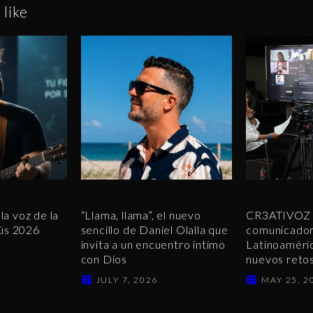
 like
la voz de la
“Llama, llama”, el nuevo
CR3ATIVOZ V
ús 2026
sencillo de Daniel Olalla que
comunicador
invita a un encuentro íntimo
Latinoaméric
con Dios
nuevos retos 
JULY 7, 2026
MAY 25, 2