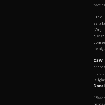
táctica
El equ
así a 
(Organ
que re
conserv
de algú
CSW
protes
inclui
religi
Donai
“Todos
otros 