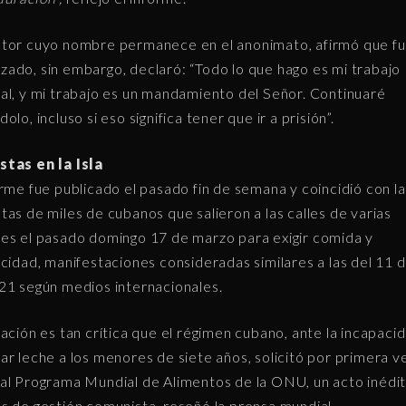
tor cuyo nombre permanece en el anonimato, afirmó que f
ado, sin embargo, declaró: “Todo lo que hago es mi trabajo
al, y mi trabajo es un mandamiento del Señor. Continuaré
olo, incluso si eso significa tener que ir a prisión”.
tas en la Isla
orme fue publicado el pasado fin de semana y coincidió con la
tas de miles de cubanos que salieron a las calles de varias
es el pasado domingo 17 de marzo para exigir comida y
icidad, manifestaciones consideradas similares a las del 11 de
21 según medios internacionales.
uación es tan crítica que el régimen cubano, ante la incapaci
ar leche a los menores de siete años, solicitó por primera v
al Programa Mundial de Alimentos de la ONU, un acto inédi
s de gestión comunista, reseñó la prensa mundial.