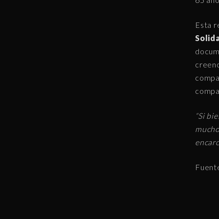
Esta r
Solid
docume
creenc
compar
compar
“Si bi
muchos
encarc
Fuent