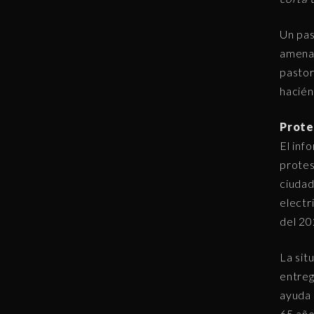
Un pas
amenaz
pastor
haciénd
Protes
El inf
protes
ciudad
electr
del 20
La sit
entreg
ayuda 
65 año