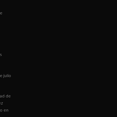
ue
s
 julio
dad de
ez
to en