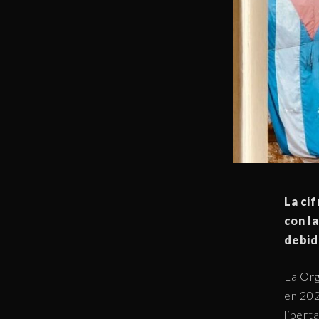
La ci
con l
debido
La Or
en 202
libert