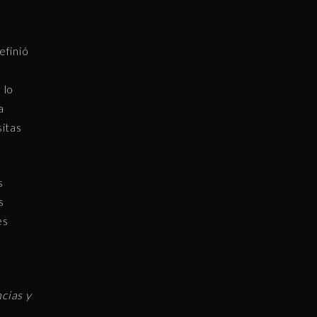
efinió
 lo
a
sitas
s
s
es
cias y