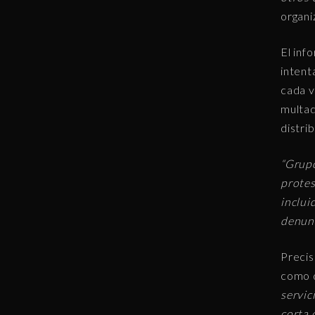
organi
El inf
intent
cada v
multad
distrib
“Grupo
protes
inclui
denunc
Precis
como d
servic
corta 