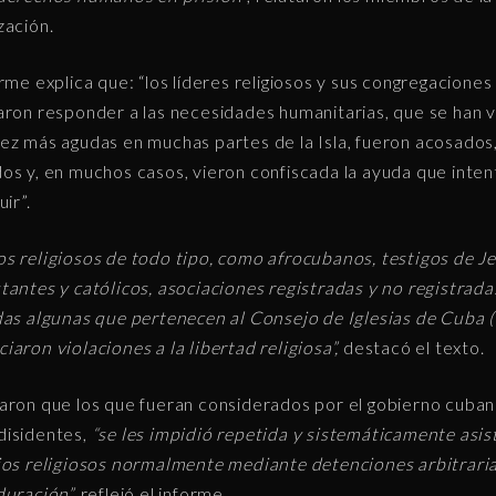
zación.
orme explica que: “los líderes religiosos y sus congregaciones
aron responder a las necesidades humanitarias, que se han 
ez más agudas en muchas partes de la Isla, fueron acosados
os y, en muchos casos, vieron confiscada la ayuda que inte
uir”.
s religiosos de todo tipo, como afrocubanos, testigos de J
tantes y católicos, asociaciones registradas y no registrada
das algunas que pertenecen al Consejo de Iglesias de Cuba 
iaron violaciones a la libertad religiosa”,
destacó el texto.
aron que los que fueran considerados por el gobierno cuba
isidentes,
“se les impidió repetida y sistemáticamente asist
ios religiosos normalmente mediante detenciones arbitrari
duración”,
reflejó el informe.