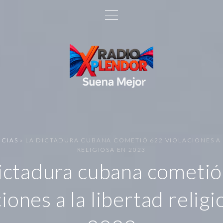
ICIAS
»
LA DICTADURA CUBANA COMETIÓ 622 VIOLACIONES A 
RELIGIOSA EN 2023
ictadura cubana cometi
ciones a la libertad religi